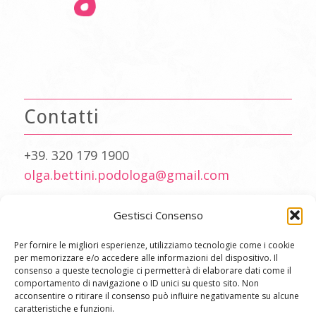
Contatti
+39. 320 179 1900
olga.bettini.podologa@gmail.com
Gestisci Consenso
Per fornire le migliori esperienze, utilizziamo tecnologie come i cookie
Orari di ricevimento
per memorizzare e/o accedere alle informazioni del dispositivo. Il
consenso a queste tecnologie ci permetterà di elaborare dati come il
comportamento di navigazione o ID unici su questo sito. Non
Ricevo su appuntamento (anche a
acconsentire o ritirare il consenso può influire negativamente su alcune
domicilio):
caratteristiche e funzioni.